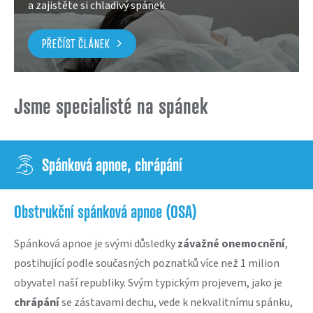
a zajistěte si chladivý spánek
PŘEČÍST ČLÁNEK
Jsme specialisté na spánek
Spánková apnoe, chrápání
Obstrukční spánková apnoe (OSA)
Spánková apnoe je svými důsledky
závažné onemocnění
,
postihující podle současných poznatků více než 1 milion
obyvatel naší republiky. Svým typickým projevem, jako je
chrápání
se zástavami dechu, vede k nekvalitnímu spánku,