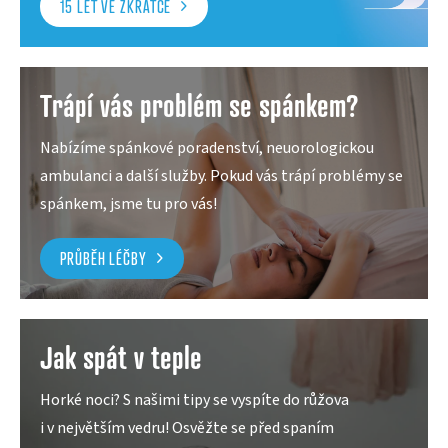
15 LET VE ZKRATCE
Trápí vás problém se spánkem?
Nabízíme spánkové poradenství, neuorologickou
ambulanci a další služby. Pokud vás trápí problémy se
spánkem, jsme tu pro vás!
PRŮBĚH LÉČBY
Jak spát v teple
Horké noci? S našimi tipy se vyspíte do růžova
i v největším vedru! Osvěžte se před spaním