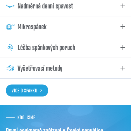
Nadměrná denní spavost
Mikrospánek
Léčba spánkových poruch
Vyšetřovací metody
VÍCE O SPÁNKU
KDO JSME
První soukromé zařízení v České republice