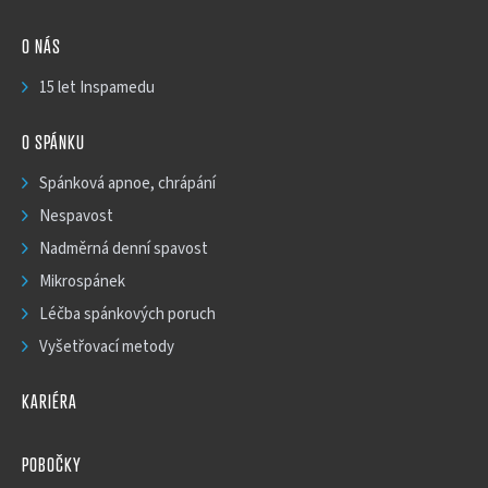
O NÁS
15 let Inspamedu
O SPÁNKU
Spánková apnoe, chrápání
Nespavost
Nadměrná denní spavost
Mikrospánek
Léčba spánkových poruch
Vyšetřovací metody
KARIÉRA
POBOČKY