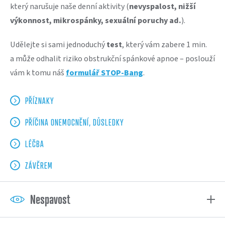
který narušuje naše denní aktivity (
nevyspalost, nižší
výkonnost, mikrospánky, sexuální poruchy ad.
).
Udělejte si sami jednoduchý
test
, který vám zabere 1 min.
a může odhalit riziko obstrukční spánkové apnoe – poslouží
vám k tomu náš
formulář STOP-Bang
.
PŘÍZNAKY
PŘÍČINA ONEMOCNĚNÍ, DŮSLEDKY
LÉČBA
ZÁVĚREM
Nespavost