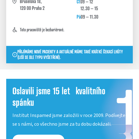
Bruselská 18,
Čt
09 – 12
zdravotnický personál.
120 00 Praha 2
12.30 – 15
Pá
09 – 11.30
Toto pracoviště je bezbariérové.
PŘIJÍMÁME NOVÉ PACIENTY A AKTUÁLNĚ MÁME TAKÉ KRÁTKÉ ČEKACÍ LHŮTY
(LIŠÍ SE DLE TYPU VYŠETŘENÍ).
Oslavili jsme 15 let kvalitního
spánku
Institut Inspamed jsme založili v roce 2009. Podívejte
se s námi, co všechno jsme za tu dobu dokázali.