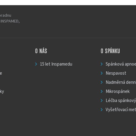
oradnu
í INSPAMED,
O NÁS
O SPÁNKU
15 let Inspamedu
Spánková apnoe
ie
Nespavost
Nadměrná denní
ky
Mikrospánek
Léčba spánkový
Vyšetřovací me