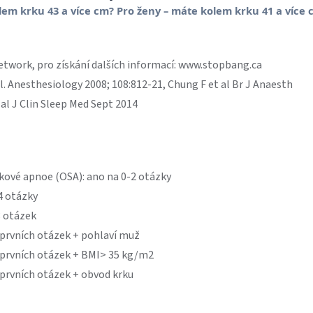
etwork, pro získání dalších informací: www.stopbang.ca
. Anesthesiology 2008; 108:812-21, Chung F et al Br J Anaesth
 al J Clin Sleep Med Sept 2014
kové apnoe (OSA): ano na 0-2 otázky
4 otázky
8 otázek
 prvních otázek + pohlaví muž
4 prvních otázek + BMI> 35 kg/m2
 prvních otázek + obvod krku