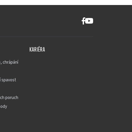
KARIÉRA
, chrápání
 spavost
ch poruch
tody