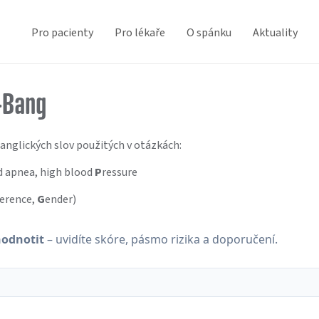
Pro pacienty
Pro lékaře
O spánku
Aktuality
-Bang
anglických slov použitých v otázkách:
d apnea, high blood
P
ressure
ference,
G
ender)