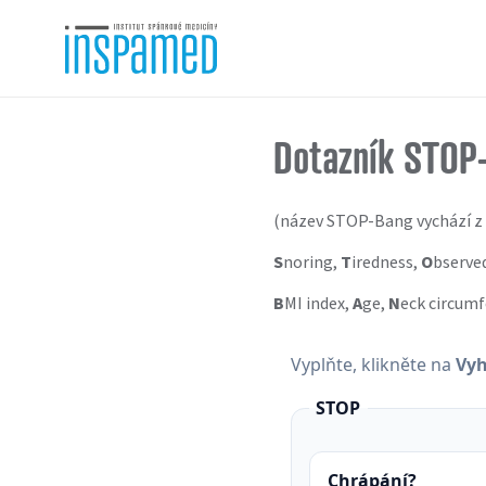
Dotazník STOP
(název STOP-Bang vychází z 
S
noring,
T
iredness,
O
bserve
B
MI index,
A
ge,
N
eck circum