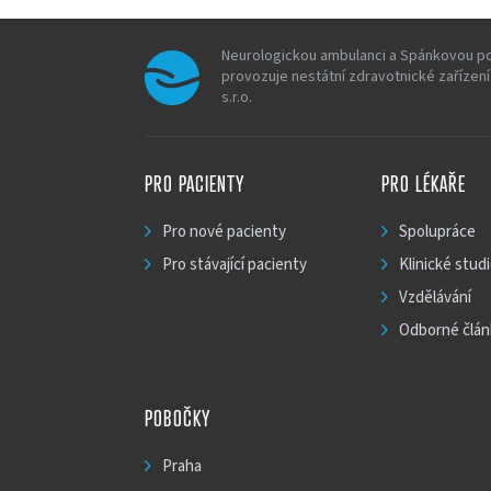
Neurologickou ambulanci a Spánkovou p
provozuje nestátní zdravotnické zařízen
s.r.o.
PRO PACIENTY
PRO LÉKAŘE
Pro nové pacienty
Spolupráce
Pro stávající pacienty
Klinické stud
Vzdělávání
Odborné člán
POBOČKY
Praha