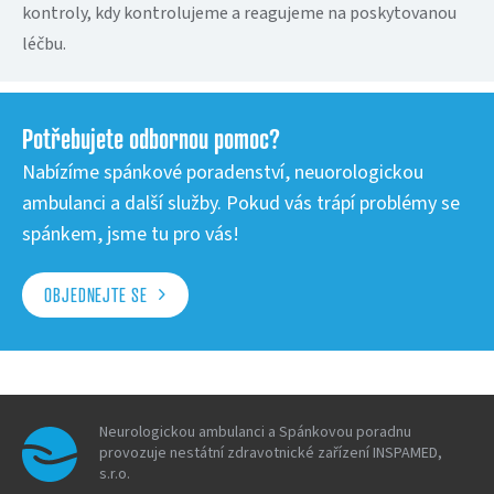
kontroly, kdy kontrolujeme a reagujeme na poskytovanou
léčbu.
Potřebujete odbornou pomoc?
Nabízíme spánkové poradenství, neuorologickou
ambulanci a další služby. Pokud vás trápí problémy se
spánkem, jsme tu pro vás!
OBJEDNEJTE SE
Neurologickou ambulanci a Spánkovou poradnu
provozuje nestátní zdravotnické zařízení INSPAMED,
s.r.o.