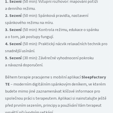
1. Sezení
(50 min): Vstupní rozhovor: mapování potíží
a denního režimu.
2. Sezení
(50 min): Spánková pravidla, nastavení
spánkového režimu na míru.
3. Sezení
(50 min): Kontrola režimu, edukace o spánku
a o tom, jak postupy fungují.
4. Sezení
(50 min): Praktický nácvik relaxačních technik pro
snadnější usínání.
5. Sezení
(30 min): Závěrečné vyhodnocení pokroku
a návazná doporučení.
Během terapie pracujeme s mobilní aplikací
SleepFactory
TE
– moderním digitálním spánkovým deníkem, ve kterém
budete mimo jiné zaznamenávat klíčové informace pro
společnou práci s terapeutem. Aplikaci si nainstalujte ještě
před prvním sezením, principy a používání Vám terapeut
vysvětlí při úvodním setkání.