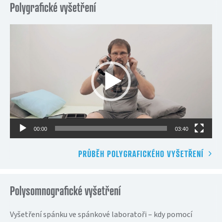
Polygrafické vyšetření
Video
přehrávač
00:00
03:40
PRŮBĚH POLYGRAFICKÉHO VYŠETŘENÍ
Polysomnografické vyšetření
Vyšetření spánku ve spánkové laboratoři – kdy pomocí