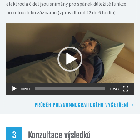
elektrod a čidel jsou snímány pro spánek důležité funkce
po celou dobu záznamu (zpravidla od 22 do 6 hodin).
Video
přehrávač
00:00
03:43
PRŮBĚH POLYSOMNOGRAFICKÉHO VYŠETŘENÍ
Konzultace výsledků