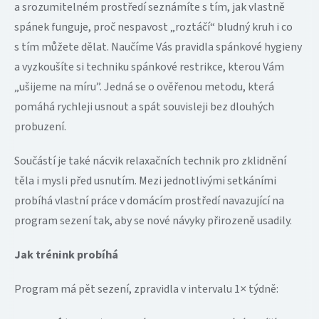
a srozumitelném prostředí seznámíte s tím, jak vlastně
spánek funguje, proč nespavost „roztáčí“ bludný kruh i co
s tím můžete dělat. Naučíme Vás pravidla spánkové hygieny
a vyzkoušíte si techniku spánkové restrikce, kterou Vám
„ušijeme na míru”. Jedná se o ověřenou metodu, která
pomáhá rychleji usnout a spát souvisleji bez dlouhých
probuzení.
Součástí je také nácvik relaxačních technik pro zklidnění
těla i mysli před usnutím. Mezi jednotlivými setkáními
probíhá vlastní práce v domácím prostředí navazující na
program sezení tak, aby se nové návyky přirozeně usadily.
Jak trénink probíhá
Program má pět sezení, zpravidla v intervalu 1× týdně: