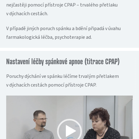
nejčastěji pomocí přístroje CPAP – trvalého přetlaku
v dýchacích cestách.
V případě jiných poruch spánku a bdění připadá v úvahu
farmakologická léčba, psychoterapie ad.
Nastavení léčby spánkové apnoe (titrace CPAP)
Poruchy dýchání ve spánku léčíme trvalým přetlakem
v dýchacích cestách pomocí přístroje CPAP.
Video
přehrávač