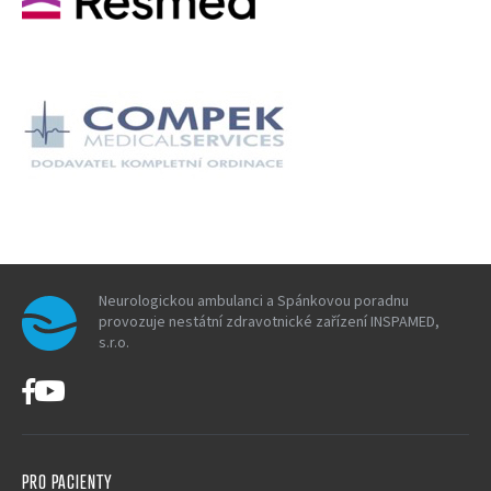
Neurologickou ambulanci a Spánkovou poradnu
provozuje nestátní zdravotnické zařízení INSPAMED,
s.r.o.
PRO PACIENTY