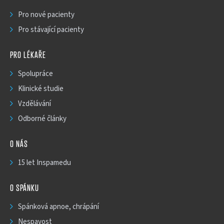
Pro nové pacienty
Pro stávající pacienty
PRO LÉKAŘE
Spolupráce
Klinické studie
Vzdělávání
Odborné články
O NÁS
15 let Inspamedu
O SPÁNKU
Spánková apnoe, chrápání
Nespavost