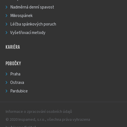
Nadměrná denní spavost
Mikrospánek
Léčba spánkových poruch
Vyšetřovací metody
KARIÉRA
POBOČKY
Praha
Ostrava
Pardubice
Informace o zpracování osobních údajů
© 2020 Inspamed, s.r.o., všechna práva vyhrazena