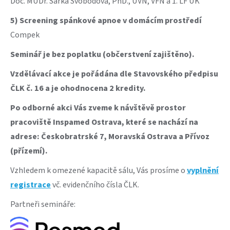
Doc. MUDr. Šárka Svobodová, PhD., ÚVN, VFN a 1. LF UK
5) Screening spánkové apnoe v domácím prostředí
Compek
Seminář je bez poplatku (občerstvení zajištěno).
Vzdělávací akce je pořádána dle Stavovského předpisu
ČLK č. 16 a je ohodnocena 2 kredity.
Po odborné akci Vás zveme k návštěvě prostor
pracoviště Inspamed Ostrava, které se nachází na
adrese: Českobratrské 7, Moravská Ostrava a Přívoz
(přízemí).
Vzhledem k omezené kapacitě sálu, Vás prosíme o
vyplnění
registrace
vč. evidenčního čísla ČLK.
Partneři semináře: