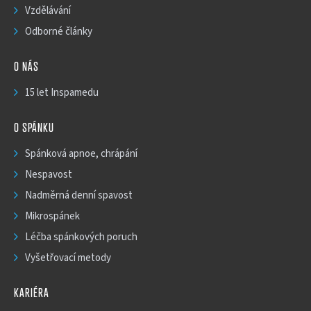
Vzdělávání
Odborné články
O NÁS
15 let Inspamedu
O SPÁNKU
Spánková apnoe, chrápání
Nespavost
Nadměrná denní spavost
Mikrospánek
Léčba spánkových poruch
Vyšetřovací metody
KARIÉRA