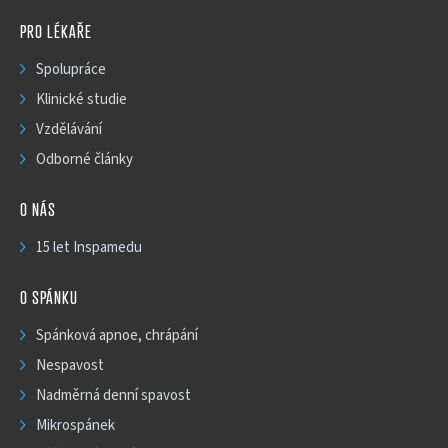
PRO LÉKAŘE
Spolupráce
Klinické studie
Vzdělávání
Odborné články
O NÁS
15 let Inspamedu
O SPÁNKU
Spánková apnoe, chrápání
Nespavost
Nadměrná denní spavost
Mikrospánek